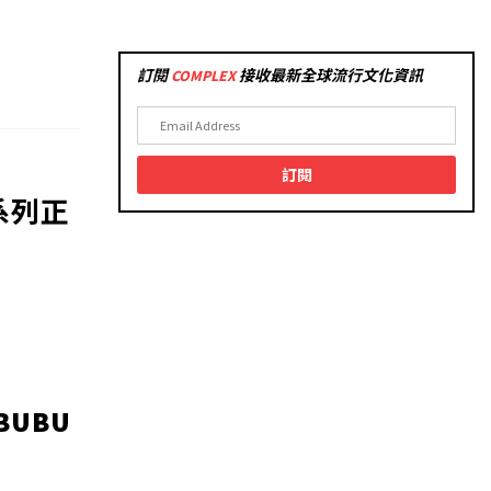
市場版圖｜ComplexCon 香港
ComplexCon(versations) 座談會
回顧
訂閱
COMPLEX
接收最新全球流行文化資訊
GOAT TALK
Stephen Curry 人生中不同的
Greatest Of All Time｜GOAT
TALK
訂閱
聯乘系列正
GOAT TALK
COMPLEX 中文首個封面故事主
角王嘉爾心目中的 Greatest of
All Time | GOAT TALK
LIFE AT COMPLEX
BUBU
ROLLING LOUD 亞洲首站泰國之
旅！直擊專訪亞洲嘻哈勢力
AWICH、OG BOBBY、TERIYAKI
BOYZ、RAMENGVRL | LIFE AT